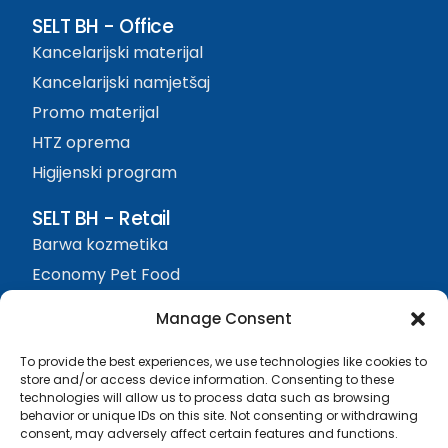
SELT BH - Office
Kancelarijski materijal
Kancelarijski namjetšaj
Promo materijal
HTZ oprema
Higijenski program
SELT BH - Retail
Barwa kozmetika
Economy Pet Food
Protefix
Manage Consent
Sjedište firme
To provide the best experiences, we use technologies like cookies to
SELT BH d.o.o. Živinice
store and/or access device information. Consenting to these
technologies will allow us to process data such as browsing
Visća Donja bb, 75270
behavior or unique IDs on this site. Not consenting or withdrawing
+387 61 374 074
consent, may adversely affect certain features and functions.