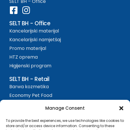
SELT BH – Office
SELT BH - Office
Kancelarijski materijal
Kancelarijski namjetšaj
Promo materijal
HTZ oprema
Higijenski program
SELT BH - Retail
Barwa kozmetika
Economy Pet Food
Protefix
Manage Consent
Sjedište firme
To provide the best experiences, we use technologies like cookies to
SELT BH d.o.o. Živinice
store and/or access device information. Consenting to these